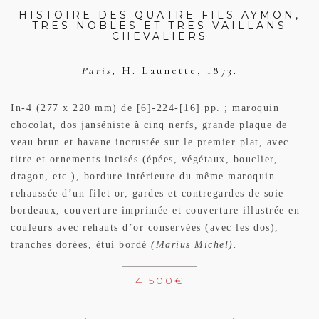
HISTOIRE DES QUATRE FILS AYMON,
TRES NOBLES ET TRES VAILLANS
CHEVALIERS
Paris,
H. Launette,
1873.
In-4 (277 x 220 mm) de [6]-224-[16] pp. ; maroquin
chocolat, dos janséniste à cinq nerfs, grande plaque de
veau brun et havane incrustée sur le premier plat, avec
titre et ornements incisés (épées, végétaux, bouclier,
dragon, etc.), bordure intérieure du même maroquin
rehaussée d’un filet or, gardes et contregardes de soie
bordeaux, couverture imprimée et couverture illustrée en
couleurs avec rehauts d’or conservées (avec les dos),
tranches dorées, étui bordé
(Marius Michel).
4 500
€