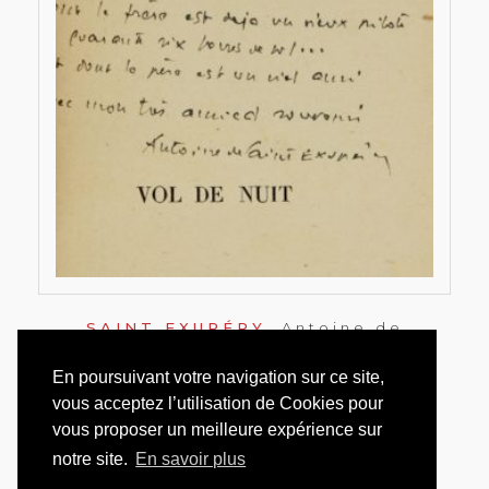
SAINT EXUPÉRY,
Antoine de
COURRIER SUD [AVEC :] VOL DE NUIT
En poursuivant votre navigation sur ce site,
1929 ET 1931
vous acceptez l’utilisation de Cookies pour
vous proposer un meilleure expérience sur
VENDU
notre site.
En savoir plus