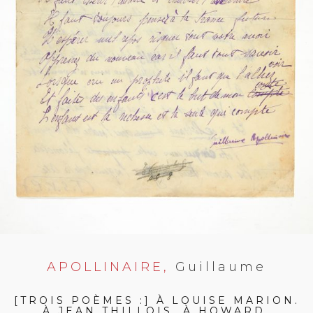
APOLLINAIRE,
Guillaume
[TROIS POÈMES :] À LOUISE MARION.
À JEAN THILLOIS. À HOWARD.