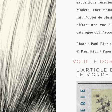
expositions récent
Modern, ence mome
fait l’objet de plu
offrant une vue d
catalogue qui l’acc
Photo : Paul Păun /
© Paul Păun / Pa
VOIR LE DO
L’ARTICLE
LE MONDE 