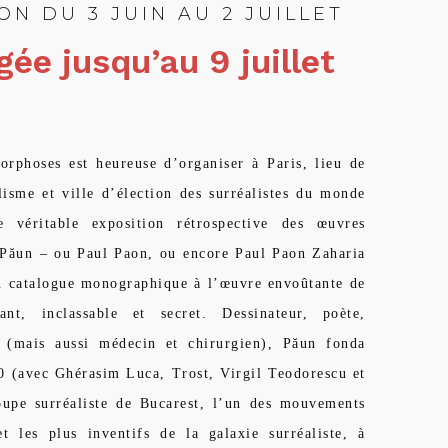
ON DU 3 JUIN AU 2 JUILLET
gée jusqu’au 9 juillet
orphoses est heureuse d’organiser à Paris, lieu de
lisme et ville d’élection des surréalistes du monde
e véritable exposition rétrospective des œuvres
 Păun – ou Paul Paon, ou encore Paul Paon Zaharia
un catalogue monographique à l’œuvre envoûtante de
ant, inclassable et secret. Dessinateur, poète,
e (mais aussi médecin et chirurgien), Păun fonda
0 (avec Ghérasim Luca, Trost, Virgil Teodorescu et
upe surréaliste de Bucarest, l’un des mouvements
et les plus inventifs de la galaxie surréaliste, à