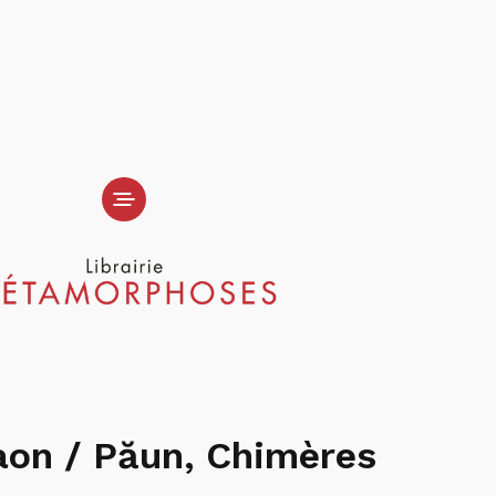
aon / Păun, Chimères