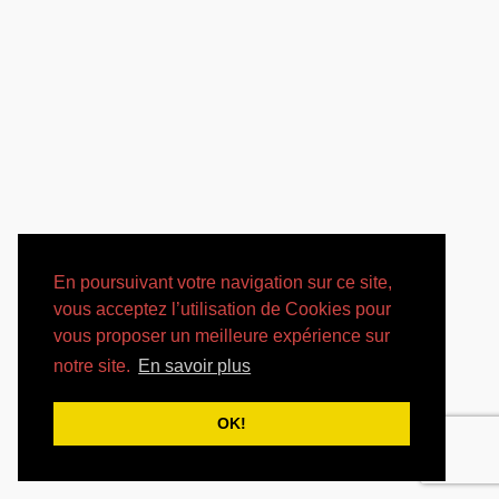
V
oir le dossier de présentation
En poursuivant votre navigation sur ce site,
vous acceptez l’utilisation de Cookies pour
Lire l’article de Béatrice Andrieux dans le
vous proposer un meilleure expérience sur
Quotidien de l’art
notre site.
En savoir plus
Lire la présentation de la Biennale de Lyon
OK!