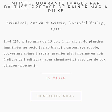
MITSOU. QUARANTE IMAGES PAR
BALTUSZ, PRÉFACE DE RAINER MARIA
RILKE
Erlenbach, Zürich & Leipzig,
Rotapfel Verlag,
1921.
In-4 (248 x 190 mm) de 13 pp., 1 f.n.ch. et 40 planches
imprimées au recto (verso blanc) ; cartonnage souple,
couverture crème à rabats, premier plat imprimé en noir
(reliure de l’éditeur) ; sous chemise-étui avec dos de box
céladon (
Boichot
).
12 000
€
CONTACTEZ NOUS