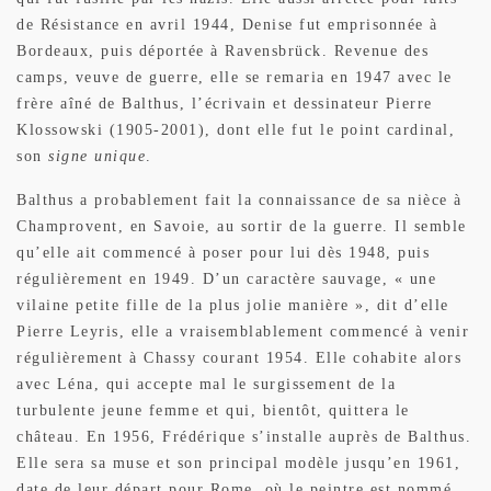
de Résistance en avril 1944, Denise fut emprisonnée à
Bordeaux, puis déportée à Ravensbrück. Revenue des
camps, veuve de guerre, elle se remaria en 1947 avec le
frère aîné de Balthus, l’écrivain et dessinateur Pierre
Klossowski (1905-2001), dont elle fut le point cardinal,
son
signe unique
.
Balthus a probablement fait la connaissance de sa nièce à
Champrovent, en Savoie, au sortir de la guerre. Il semble
qu’elle ait commencé à poser pour lui dès 1948, puis
régulièrement en 1949. D’un caractère sauvage, « une
vilaine petite fille de la plus jolie manière », dit d’elle
Pierre Leyris, elle a vraisemblablement commencé à venir
régulièrement à Chassy courant 1954. Elle cohabite alors
avec Léna, qui accepte mal le surgissement de la
turbulente jeune femme et qui, bientôt, quittera le
château. En 1956, Frédérique s’installe auprès de Balthus.
Elle sera sa muse et son principal modèle jusqu’en 1961,
date de leur départ pour Rome, où le peintre est nommé