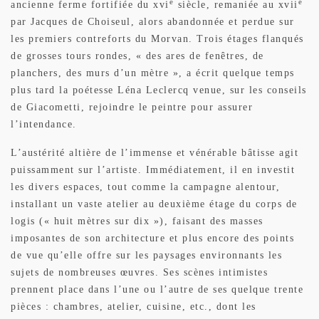
e
e
ancienne ferme fortifiée du xvi
siècle, remaniée au xvii
par Jacques de Choiseul, alors abandonnée et perdue sur
les premiers contreforts du Morvan. Trois étages flanqués
de grosses tours rondes, « des ares de fenêtres, de
planchers, des murs d’un mètre », a écrit quelque temps
plus tard la poétesse Léna Leclercq venue, sur les conseils
de Giacometti, rejoindre le peintre pour assurer
l’intendance.
L’austérité altière de l’immense et vénérable bâtisse agit
puissamment sur l’artiste. Immédiatement, il en investit
les divers espaces, tout comme la campagne alentour,
installant un vaste atelier au deuxième étage du corps de
logis (« huit mètres sur dix »), faisant des masses
imposantes de son architecture et plus encore des points
de vue qu’elle offre sur les paysages environnants les
sujets de nombreuses œuvres. Ses scènes intimistes
prennent place dans l’une ou l’autre de ses quelque trente
pièces : chambres, atelier, cuisine, etc., dont les