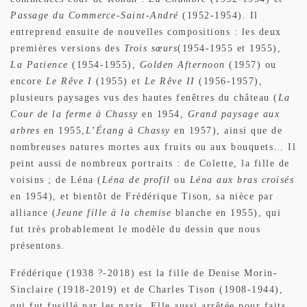
Passage du Commerce-Saint-André
(1952-1954). Il
entreprend ensuite de nouvelles compositions : les deux
premières versions des
Trois sœurs
(1954-1955 et 1955),
La Patience
(1954-1955),
Golden Afternoon
(1957) ou
encore
Le Rêve I
(1955) et
Le Rêve II
(1956-1957),
plusieurs paysages vus des hautes fenêtres du château (
La
Cour de la ferme à Chassy
en 1954,
Grand paysage aux
arbres
en 1955,
L’Étang à Chassy
en 1957), ainsi que de
nombreuses natures mortes aux fruits ou aux bouquets… Il
peint aussi de nombreux portraits : de Colette, la fille de
voisins ; de Léna (
Léna de profil
ou
Léna aux bras croisés
en 1954), et bientôt de Frédérique Tison, sa nièce par
alliance (
Jeune fille à la chemise
blanche en 1955), qui
fut très probablement le modèle du dessin que nous
présentons.
Frédérique (1938 ?-2018) est la fille de Denise Morin-
Sinclaire (1918-2019) et de Charles Tison (1908-1944),
qui fut fusillé par les nazis. Elle aussi arrêtée pour faits