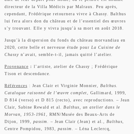
directeur de la Villa Médicis par Malraux. Peu après,
cependant, Frédérique retournera vivre à Chassy. Balthus
lui fera alors don du château et de l’essentiel des œuvres
s’y trouvant. Elle y vivra jusqu’à sa mort en août 2018.
Jusqu’à la dispersion du fonds du château morvandiau en
2020, cette belle et nerveuse étude pour
La Cuisine de
Chassy
n’avait, semble-t-il, jamais quitté l’atelier.
Provenance
:
l’artiste, atelier de Chassy ; Frédérique
Tison et descendance.
Références
: Jean Clair et Virginie Monnier,
Balthus.
Catalogue raisonné de l’œuvre complet
, Gallimard, 1999,
D 814 (verso) et D 815 (recto), avec reproductions. – Jean
Clair, Sabine Rewald et al.
Balthus, un atelier dans le
Morvan, 1953-1961
, RMN/Musée des Beaux-Arts de
Dijon, 1999,
passim. –
Jean Clair (Jean) et al.,
Balthus
,
Centre Pompidou, 1983,
passim
. – Léna Leclercq,