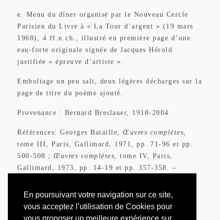
e. Menu du dîner organisé par le Nouveau Cercle
Parisien du Livre à « La Tour d’argent » (19 mars
1968), 4 ff.n.ch., illustré en première page d’une
eau-forte originale signée de Jacques Hérold
justifiée « épreuve d’artiste ».
Emboîtage un peu sali, deux légères décharges sur la
page de titre du poème ajouté.
Provenance : Bernard Breslauer, 1918-2004.
Références: Georges Bataille,
Œuvres complètes
,
tome III, Paris, Gallimard, 1971, pp. 71-96 et pp.
500-508 ;
Œuvres complètes
, tome IV, Paris,
Gallimard, 1973, pp. 14-19 et pp. 357-358. –
Bernard Noël, préface à
L’Archangélique
, Paris,
Gallimard, 2008, p. 7.
En poursuivant votre navigation sur ce site,
vous acceptez l’utilisation de Cookies pour
vous proposer un meilleure expérience sur