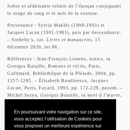
Sobre et séduisante reliure de l’époque conjuguant
le rouge du sang et le noir de la soutane.
Provenance : Sylvia Maklès (1908-1993) et
Jacques Lacan (1901-1981), puis par descendance.
– Sotheby’s, cat.
Livres et manuscrits
, 15
décembre 2020, lot 86.
Références : Jean-François Louette, notice, in
Georges Bataille,
Romans et récits
, Paris,
Gallimard, Bibliothèque de la Pléiade, 2004, pp.
1257-1285. – Élisabeth Roudinesco,
Jacques
Lacan
, Paris, Fayard, 1993, pp. 172-229, passim. –
Michel Surya,
Georges Bataille, la mort à l’œuvre
,
Paris, Gallimard, 1992 (rééd. 2012), p. 176,
passim.
En poursuivant votre navigation sur ce site,
vous acceptez l’utilisation de Cookies pour
vous proposer un meilleure expérience sur