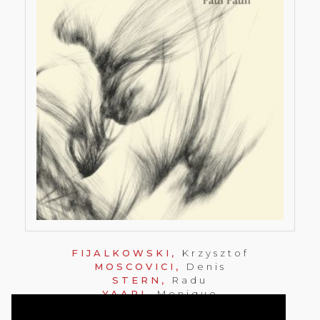
FIJALKOWSKI,
Krzysztof
MOSCOVICI,
Denis
STERN,
Radu
YAARI,
Monique
PAUL PAON, PAUL PĂUN, CHIMÈRES