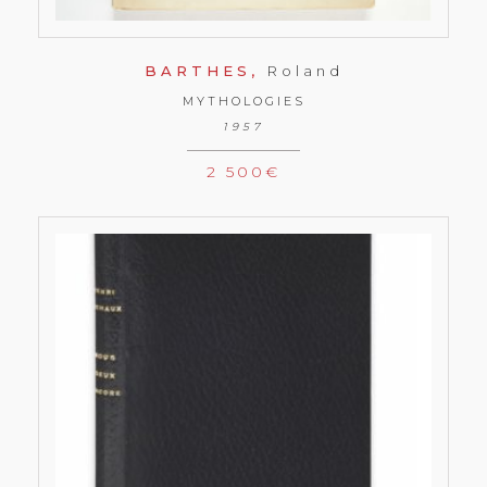
BARTHES,
Roland
MYTHOLOGIES
1957
2 500
€