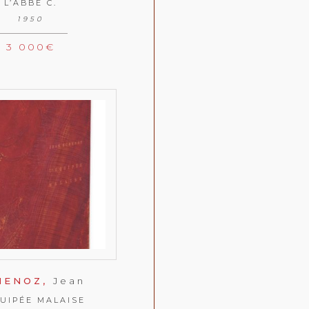
L’ABBÉ C.
1950
3 000
€
HENOZ,
Jean
QUIPÉE MALAISE