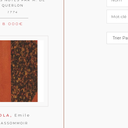
Nom
QUERLON
1774
Mot-clé
8 000
€
OLA,
Emile
L’ASSOMMOIR