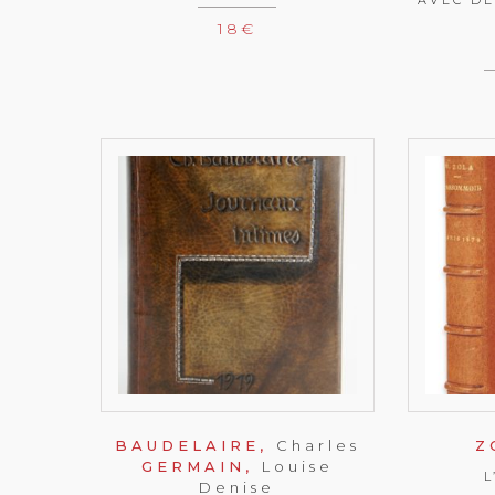
18
€
BAUDELAIRE,
Charles
Z
GERMAIN,
Louise
Denise