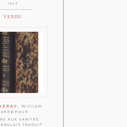
1923
VENDU
KERAY,
William
Makepeace
IRE AUX VANITÉS.
ANGLAIS TRADUIT